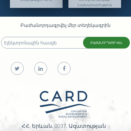
Նախարարություն
Բաժանորդագրվել մեր տեղեկագրին
ԲԱԺԱՆՈՐԴԱԳՐՎԵԼ
ՀՀ, Երևան, 0037, Ազատության