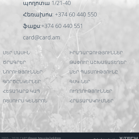
պողոտա 1/21-40
Հեռախոս: +374 60 440 550
ֆաքս:+374 60 440 551
card@card.am
ՄԵՐ ՄԱՍԻՆ
ԻՐԱԴԱՐՁՈՒԹՅՈՒՆՆԵՐ
ԾՐԱԳՐԵՐ
ԹԱՓՈՒՐ ԱՇԽԱՏԱՏԵՂԵՐ
ՆՈՐՈՒԹՅՈՒՆՆԵՐ
ՄԵՐ ՊԱՏՄՈՒԹՅՈՒՆԸ
ԳՈՐԾԸՆԿԵՐՆԵՐ
ԳՍԿ-ՆԵՐ
ՀԵՏԱԴԱՐՁ ԿԱՊ
ՈՒՂՂՈՒԹՅՈՒՆՆԵՐ
ՌԵՍՈՒՐՍ ԿԵՆՏՐՈՆ
ՀՐԱՏԱՐԱԿՈՒՄՆԵՐ
2005 - 2026 CARD.
Բոլոր իրավունքները