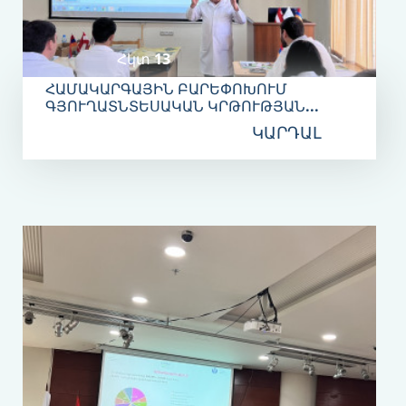
Հկտ 13
ՀԱՄԱԿԱՐԳԱՅԻՆ ԲԱՐԵՓՈԽՈՒՄ
ԳՅՈՒՂԱՏՆՏԵՍԱԿԱՆ ԿՐԹՈՒԹՅԱՆ...
ԿԱՐԴԱԼ