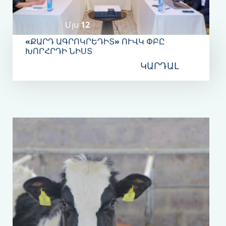
Մյս 12
«ՔԱՐԴ ԱԳՐՈԿՐԵԴԻՏ» ՈՒՎԿ ՓԲԸ
ԽՈՐՀՐԴԻ ՆԻՍՏ
ԿԱՐԴԱԼ