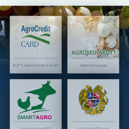
ՔԱՐԴ ԱգրոԿրեդիտ ՈւՎԿ
Ագրոմշակույթ
ՍմարթԱգրո ՓԲԸ
ՀՀ Էկոնոմիկայի