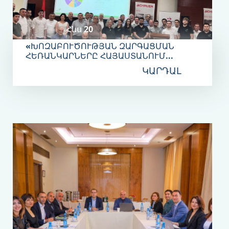
Հնս 20
«ԽՈԶԱԲՈՒԾՈՒԹՅԱՆ ԶԱՐԳԱՑՄԱՆ
ՀԵՌԱՆԿԱՐՆԵՐԸ ՀԱՅԱՍՏԱՆՈՒՄ...
ԿԱՐԴԱԼ