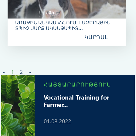
Մյս 05
ԱՌԱՋԻՆ ԱՆԳԱՄ ՀՀ-ՈՒՄ․ ԼԱԶԵՐԱՅԻՆ
ՏՊԻՉ ՍԱՐՔ ԱԿԱՆՋԱՊԻՏ...
ԿԱՐԴԱԼ
«
1
2
»
ՀԱՅՏԱՐԱՐՈՒԹՅՈՒՆ
Vocational Training for
Farmer...
01.08.2022