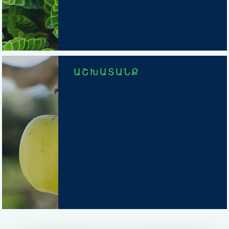
ԱՇԽԱՏԱՆՔ