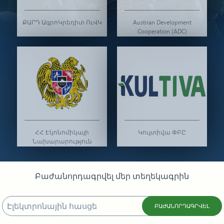
ՔԱՐԴ ԱգրոԿրեդիտ ՈւՎԿ
Austrian Development
Cooperation (ADC)
ՀՀ Էկոնոմիկայի
Կուլտիվա ՓԲԸ
Նախարարություն
Բաժանորդագրվել մեր տեղեկագրին
ԲԱԺԱՆՈՐԴԱԳՐՎԵԼ