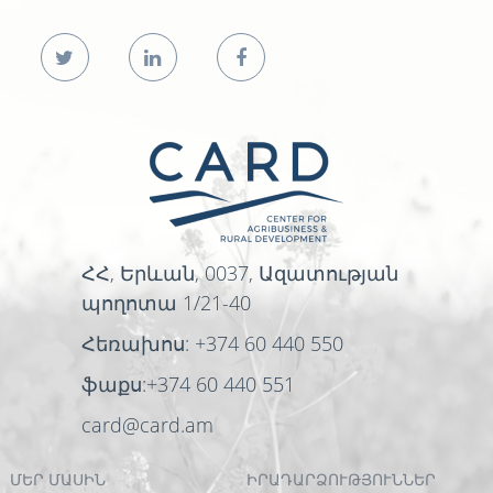
ՀՀ, Երևան, 0037, Ազատության
պողոտա 1/21-40
Հեռախոս: +374 60 440 550
ֆաքս:+374 60 440 551
card@card.am
ՄԵՐ ՄԱՍԻՆ
ԻՐԱԴԱՐՁՈՒԹՅՈՒՆՆԵՐ