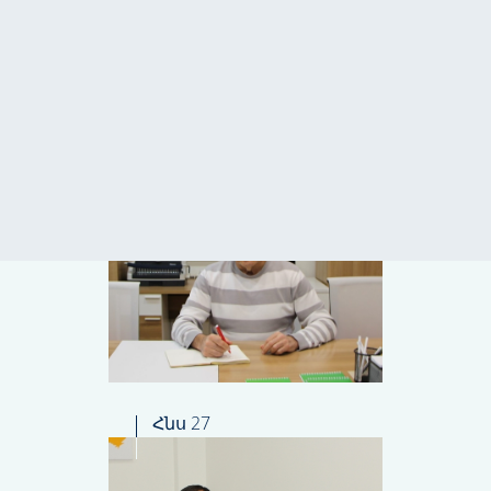
ՀԵՏԱԴԱՐՁ ԿԱՊ
Հլս 31
Հնս 27