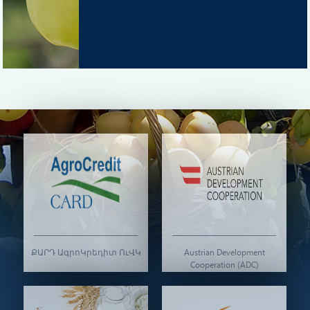
ՔԱՐԴ ԱգրոԿրեդիտ ՈւՎԿ
Austrian Development
Cooperation (ADC)