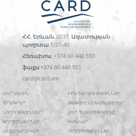
ՀՀ, Երևան, 0037, Ազատության
պողոտա 1/21-40
Հեռախոս: +374 60 440 550
ֆաքս:+374 60 440 551
card@card.am
ՄԵՐ ՄԱՍԻՆ
ԻՐԱԴԱՐՁՈՒԹՅՈՒՆՆԵՐ
ԾՐԱԳՐԵՐ
ԹԱՓՈՒՐ ԱՇԽԱՏԱՏԵՂԵՐ
ՆՈՐՈՒԹՅՈՒՆՆԵՐ
ՄԵՐ ՊԱՏՄՈՒԹՅՈՒՆԸ
ԳՈՐԾԸՆԿԵՐՆԵՐ
ԳՍԿ-ՆԵՐ
ՀԵՏԱԴԱՐՁ ԿԱՊ
ՈՒՂՂՈՒԹՅՈՒՆՆԵՐ