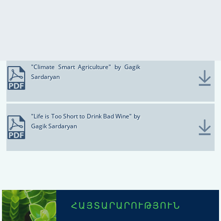
2013
ՀԱՋՈՂՎԱԾ
ՊԱՏՄՈՒԹՅՈՒՆՆԵՐ
"Climate Smart Agriculture" by Gagik
Sardaryan
"Life is Too Short to Drink Bad Wine" by
Gagik Sardaryan
ՀԱՅՏԱՐԱՐՈՒԹՅՈՒՆ