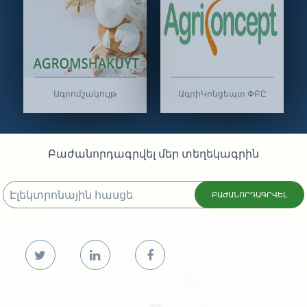
Ագրոմշակույթ
ԱգրիԿոնցեպտ ՓԲԸ
Բաժանորդագրվել մեր տեղեկագրին
ԲԱԺԱՆՈՐԴԱԳՐՎԵԼ