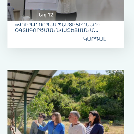
Նոյ‎ 12
«ՎԴԻՊ-Ը ՈՐՊԵՍ ՊԵՍՏԻՑԻԴՆԵՐԻ
ՕԳՏԱԳՈՐԾՄԱՆ ՆՎԱԶԵՑՄԱՆ Մ...
ԿԱՐԴԱԼ