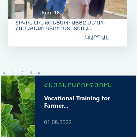
Սպտ 18
ՏԻԿԻՆ ԼԻՆ ԹՐԵՅՍԻԻ ԱՅՑԸ ՄԵՂՐԻ
ՀԱՄԱՅՆՔԻ ԳՅՈՒՂԱՏՆՏԵՍԱ...
ԿԱՐԴԱԼ
«
1
2
3
»
ՀԱՅՏԱՐԱՐՈՒԹՅՈՒՆ
Vocational Training for
Farmer...
01.08.2022