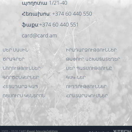
պողոտա 1/21-40
Հեռախոս: +374 60 440 550
ֆաքս:+374 60 440 551
card@card.am
ՄԵՐ ՄԱՍԻՆ
ԻՐԱԴԱՐՁՈՒԹՅՈՒՆՆԵՐ
ԾՐԱԳՐԵՐ
ԹԱՓՈՒՐ ԱՇԽԱՏԱՏԵՂԵՐ
ՆՈՐՈՒԹՅՈՒՆՆԵՐ
ՄԵՐ ՊԱՏՄՈՒԹՅՈՒՆԸ
ԳՈՐԾԸՆԿԵՐՆԵՐ
ԳՍԿ-ՆԵՐ
ՀԵՏԱԴԱՐՁ ԿԱՊ
ՈՒՂՂՈՒԹՅՈՒՆՆԵՐ
ՌԵՍՈՒՐՍ ԿԵՆՏՐՈՆ
ՀՐԱՏԱՐԱԿՈՒՄՆԵՐ
2005 - 2026 CARD.
Բոլոր իրավունքները