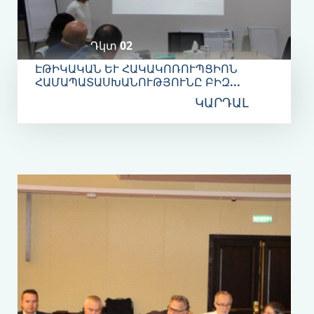
Դկտ 02
ԷԹԻԿԱԿԱՆ ԵՒ ՀԱԿԱԿՈՌՈՒՊՑԻՈՆ Հ
ԱՄԱՊԱՏԱՍԽԱՆՈՒԹՅՈՒՆԸ ԲԻԶ...
ԿԱՐԴԱԼ