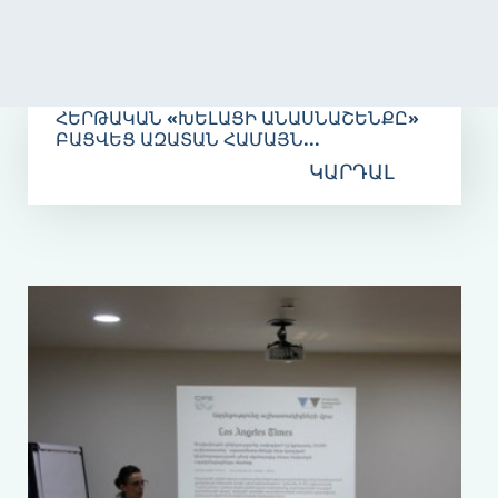
Հնվ 23
ՀԵՐԹԱԿԱՆ «ԽԵԼԱՑԻ ԱՆԱՍՆԱՇԵՆՔԸ»
ԲԱՑՎԵՑ ԱԶԱՏԱՆ ՀԱՄԱՅՆ...
ԿԱՐԴԱԼ