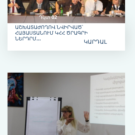
Դկտ 02
ԱՇԽԱՏԱԺՈՂՈՎ ՆՎԻՐՎԱԾ՝
ՀԱՅԱՍՏԱՆՈՒՄ ԿՀՀ ԾՐԱԳՐԻ
ՆԵՐԴՐՄ...
ԿԱՐԴԱԼ