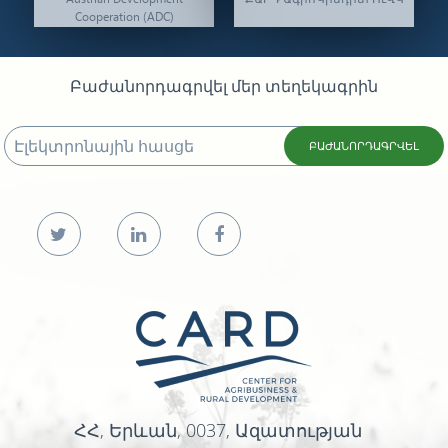
Cooperation (ADC)
Բաժանորդագրվել մեր տեղեկագրին
ԲԱԺԱՆՈՐԴԱԳՐՎԵԼ
ՀՀ, Երևան, 0037, Ազատության