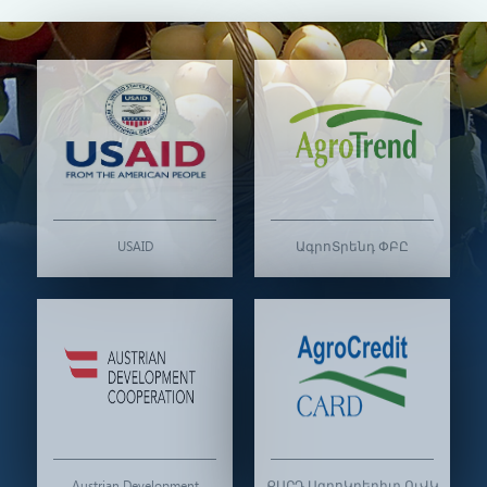
USAID
ԱգրոՏրենդ ՓԲԸ
Austrian Development
ՔԱՐԴ ԱգրոԿրեդիտ ՈւՎԿ