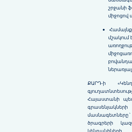
շրջանի ֆ
միջոցով 
Համայնքի
մշակում 
առողջութ
միջոցառո
բովանդակ
ներառյա
ՔԱՐԴ-ի «Կեն
գյուղատնտեսու
Հայաստանի պե
գրասենյակների
մասնագետները`
ծրագրերի կազ
կենդանիներ