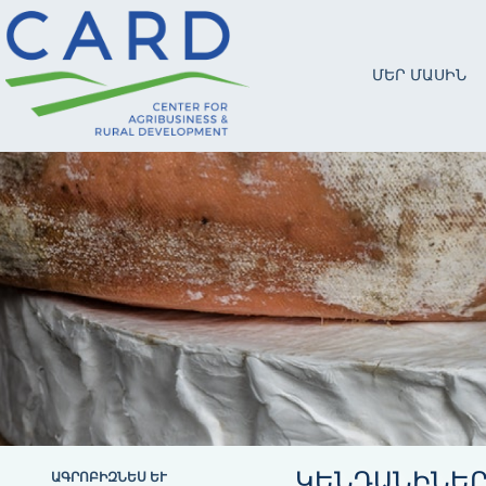
ՄԵՐ ՄԱՍԻՆ
ԿԵՆԴԱՆԻՆԵՐ
ԱԳՐՈԲԻԶՆԵՍ ԵՒ Մ