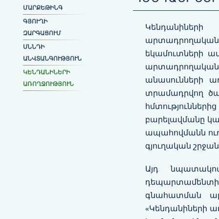
ԱՐՔԵԹԻՆԳ
ԳՅՈՒՂԻ
Կենդանիների
ԶԱՐԳԱՑՈՒՄ
արտադրողական
ՍՆՆԴԻ
եկամուտների ա
ԱՆՎՏԱՆԳՈՒԹՅՈՒՆ
արտադրողական
ԿԵՆԴԱՆԻՆԵՐԻ
անասունների ա
ԱՌՈՂՋՈՒԹՅՈՒՆ
տրամադրվող ծառա
հմտություննե
բարելավմանը կա
ապահովմանն ուղ
գյուղական շրջա
Այդ նպատակով
դեպարտամենտի կ
գնահատման արդ
«Կենդանիների ա