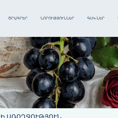
ԾՐԱԳՐԵՐ
ՆՈՐՈՒԹՅՈՒՆՆԵՐ
ԳՍԿ-ՆԵՐ
Ի ԱՌՈՂՋՈՒԹՅՈՒՆ