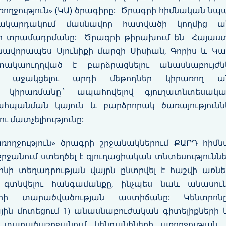
ռողջություն» (ԿԱ) ծրագիրը: Ծրագրի հիմնական նպ
մակարդակում մասնավոր հատվածի կողմից ա
երի տրամադրմանը: Ծրագրի թիրախում են Հայաս
նավորապես Սյունիքի մարզի Սիսիան, Գորիս և Կ
ակաուղղված է բարձրացնելու անասնաբույժն
 աջակցելու արդի մեթոդներ կիրառող ան
րի կիրառմանը` ապահովելով գյուղատնտեսակա
ահպանման կայուն և բարձրորակ ծառայություննե
ու մատչելիությունը:
ռողջություն» ծրագրի շրջանակներում ՔԱՐԴ հիմն
շրջանում ստեղծել է գյուղացիական տնտեսություն
ոնի տեղադրության վայրն ընտրվել է հաշվի առն
 գտնվելու հանգամանքը, ինչպես նաև անասու
նների տարածվածության աստիճանը: Կենտրո
ն մոտեցում 1) անասնաբուժական գիտելիքների և
) տարածաշրջանում կենդանիների առողջության ո