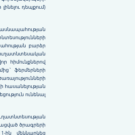
ինելու դեպքում)
սնապահության
եսությունների
ահության բարձր
ուղատնտեսական
ր հիմունքներով
ղմից` ֆերմերների
այությունների
ի հասանելության
ություն ունենալ
ղատնտեսության
նացված ծրագրերի
1-ին մեկնարկեց