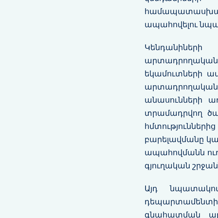
համապատասխանու
ապահովելու նպ
Կենդանիների
արտադրողական
եկամուտների ա
արտադրողական
անասունների ա
տրամադրվող ծառա
հմտություննե
բարելավմանը կա
ապահովմանն ուղ
գյուղական շրջա
Այդ նպատակով
դեպարտամենտի կ
գնահատման արդ