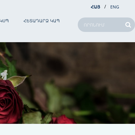
/
ՀԱՅ
ENG
ԿՍՊ
ՀԵՏԱԴԱՐՁ ԿԱՊ