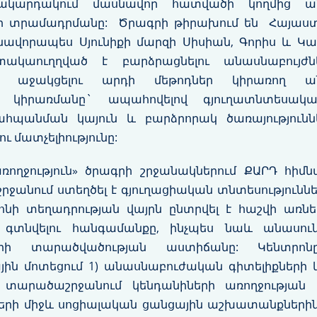
մակարդակում մասնավոր հատվածի կողմից ա
երի տրամադրմանը: Ծրագրի թիրախում են Հայաս
նավորապես Սյունիքի մարզի Սիսիան, Գորիս և Կ
ակաուղղված է բարձրացնելու անասնաբույժն
 աջակցելու արդի մեթոդներ կիրառող ան
րի կիրառմանը` ապահովելով գյուղատնտեսակա
ահպանման կայուն և բարձրորակ ծառայություննե
ու մատչելիությունը:
ռողջություն» ծրագրի շրջանակներում ՔԱՐԴ հիմն
շրջանում ստեղծել է գյուղացիական տնտեսություն
ոնի տեղադրության վայրն ընտրվել է հաշվի առն
 գտնվելու հանգամանքը, ինչպես նաև անասու
նների տարածվածության աստիճանը: Կենտրո
ն մոտեցում 1) անասնաբուժական գիտելիքների և
) տարածաշրջանում կենդանիների առողջության ո
երի միջև սոցիալական ցանցային աշխատանքներին