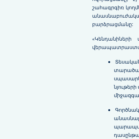
շահագրգիռ կողմ
անասնաբուժակա
բարձրացմանը:
«Կենդանիների 
վերապատրաստման
Տեսական/
տարածաշր
սպասարկ
նյութերի
միջազգա
Գործնակ
անասնաբո
պարապմո
դասընթաց