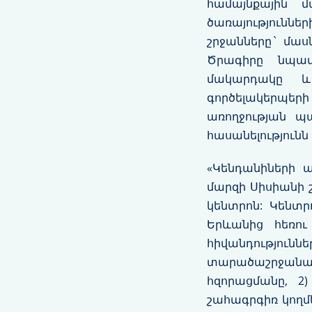
համայնքային 
ծառայությունն
շրջանները` մաս
Ծրագիրը նպատ
մակարդակը և
գործելակերպե
առողջության պ
հասանելությունն 
«Կենդանիների ա
մարզի Սիսիանի 
կենտրոն: Կենտր
Երևանից հեռու
հիվանդությու
տարածաշրջանայի
հզորացմանը, 2
շահագրգիռ կողմ