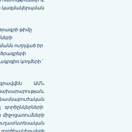
րի կազմակերպման
ծրագրի թիմը
իների
մանն ուղղված իր
 ծրագրերի
ագրգիռ կողմերի`
րգրավվեն ԱՄՆ
նախարարության,
նասնաբուժական
 գործընկերների
միջոցառումների
ուղատնտեսական
ծելակերպերի