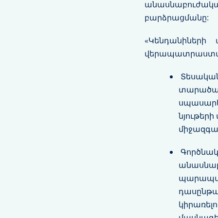
անասնաբուժակա
բարձրացմանը:
«Կենդանիների 
վերապատրաստման
Տեսական/
տարածաշր
սպասարկ
նյութերի
միջազգա
Գործնակ
անասնաբո
պարապմո
դասընթաց
կիրառելո
մասնագե