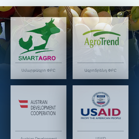
ՍմարթԱգրո ՓԲԸ
ԱգրոՏրենդ ՓԲԸ
Austrian Development
USAID