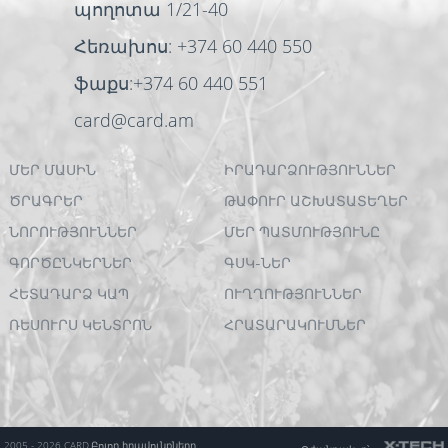
պողոտա 1/21-40
Հեռախոս: +374 60 440 550
ֆաքս:+374 60 440 551
card@card.am
ՄԵՐ ՄԱՍԻՆ
ԻՐԱԴԱՐՁՈՒԹՅՈՒՆՆԵՐ
ԾՐԱԳՐԵՐ
ԹԱՓՈՒՐ ԱՇԽԱՏԱՏԵՂԵՐ
ՆՈՐՈՒԹՅՈՒՆՆԵՐ
ՄԵՐ ՊԱՏՄՈՒԹՅՈՒՆԸ
ԳՈՐԾԸՆԿԵՐՆԵՐ
ԳՍԿ-ՆԵՐ
ՀԵՏԱԴԱՐՁ ԿԱՊ
ՈՒՂՂՈՒԹՅՈՒՆՆԵՐ
ՌԵՍՈՒՐՍ ԿԵՆՏՐՈՆ
ՀՐԱՏԱՐԱԿՈՒՄՆԵՐ
2005 - 2026 CARD.
Բոլոր իրավունքները