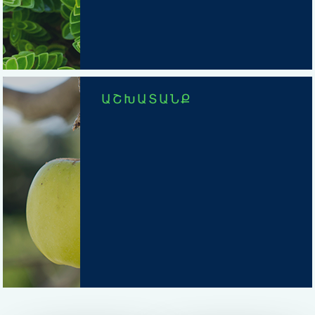
ԱՇԽԱՏԱՆՔ