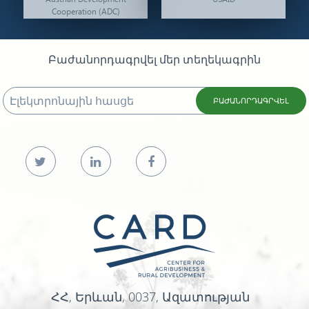
Cooperation (ADC)
Բաժանորդագրվել մեր տեղեկագրին
ԲԱԺԱՆՈՐԴԱԳՐՎԵԼ
ՀՀ, Երևան, 0037, Ազատության